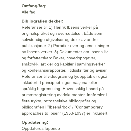
Omfang/fag:
Alle fag
Bibliografien dekker:
Referanser til: 1) Henrik Ibsens verker på
originalspråket og i oversettelser, både som
selvstendige utgivelser og deler av andre
publikasjoner. 2) Parodier over og omdiktninger
av Ibsens verker. 3) Dokumenter om Ibsens liv
og forfatterskap: Bøker, hovedoppgaver,
småtrykk, artikler og kapitler i samlingsverker
og konferanserapporter, i tidsskrifter og aviser.
Referanser til videogram og lydopptak er også
inkludert. I prinsippet ingen nasjonal eller
språklig begrensning. Hovedsaklig basert på
primærregistrering av dokumenter. Innførsler i
flere trykte, retrospektive bibliografier og
bibliografien i "Ibsenårbok" / "Contemporary
approaches to Ibsen" (1953-1997) er inkludert.
Oppdatering:
Oppdateres løpende