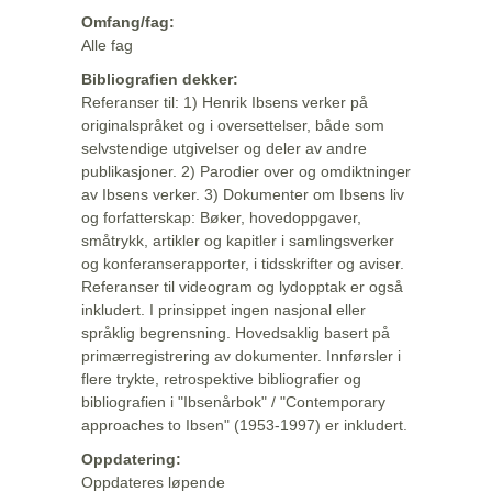
Omfang/fag:
Alle fag
Bibliografien dekker:
Referanser til: 1) Henrik Ibsens verker på
originalspråket og i oversettelser, både som
selvstendige utgivelser og deler av andre
publikasjoner. 2) Parodier over og omdiktninger
av Ibsens verker. 3) Dokumenter om Ibsens liv
og forfatterskap: Bøker, hovedoppgaver,
småtrykk, artikler og kapitler i samlingsverker
og konferanserapporter, i tidsskrifter og aviser.
Referanser til videogram og lydopptak er også
inkludert. I prinsippet ingen nasjonal eller
språklig begrensning. Hovedsaklig basert på
primærregistrering av dokumenter. Innførsler i
flere trykte, retrospektive bibliografier og
bibliografien i "Ibsenårbok" / "Contemporary
approaches to Ibsen" (1953-1997) er inkludert.
Oppdatering:
Oppdateres løpende