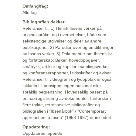
Omfang/fag:
Alle fag
Bibliografien dekker:
Referanser til: 1) Henrik Ibsens verker på
originalspråket og i oversettelser, både som
selvstendige utgivelser og deler av andre
publikasjoner. 2) Parodier over og omdiktninger
av Ibsens verker. 3) Dokumenter om Ibsens liv
og forfatterskap: Bøker, hovedoppgaver,
småtrykk, artikler og kapitler i samlingsverker
og konferanserapporter, i tidsskrifter og aviser.
Referanser til videogram og lydopptak er også
inkludert. I prinsippet ingen nasjonal eller
språklig begrensning. Hovedsaklig basert på
primærregistrering av dokumenter. Innførsler i
flere trykte, retrospektive bibliografier og
bibliografien i "Ibsenårbok" / "Contemporary
approaches to Ibsen" (1953-1997) er inkludert.
Oppdatering:
Oppdateres løpende