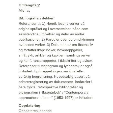
Omfang/fag:
Alle fag
Bibliografien dekker:
Referanser til: 1) Henrik Ibsens verker på
originalspråket og i oversettelser, både som
selvstendige utgivelser og deler av andre
publikasjoner. 2) Parodier over og omdiktninger
av Ibsens verker. 3) Dokumenter om Ibsens liv
og forfatterskap: Bøker, hovedoppgaver,
småtrykk, artikler og kapitler i samlingsverker
og konferanserapporter, i tidsskrifter og aviser.
Referanser til videogram og lydopptak er også
inkludert. I prinsippet ingen nasjonal eller
språklig begrensning. Hovedsaklig basert på
primærregistrering av dokumenter. Innførsler i
flere trykte, retrospektive bibliografier og
bibliografien i "Ibsenårbok" / "Contemporary
approaches to Ibsen" (1953-1997) er inkludert.
Oppdatering:
Oppdateres løpende