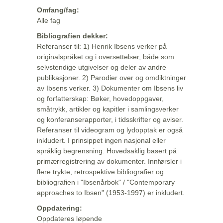
Omfang/fag:
Alle fag
Bibliografien dekker:
Referanser til: 1) Henrik Ibsens verker på
originalspråket og i oversettelser, både som
selvstendige utgivelser og deler av andre
publikasjoner. 2) Parodier over og omdiktninger
av Ibsens verker. 3) Dokumenter om Ibsens liv
og forfatterskap: Bøker, hovedoppgaver,
småtrykk, artikler og kapitler i samlingsverker
og konferanserapporter, i tidsskrifter og aviser.
Referanser til videogram og lydopptak er også
inkludert. I prinsippet ingen nasjonal eller
språklig begrensning. Hovedsaklig basert på
primærregistrering av dokumenter. Innførsler i
flere trykte, retrospektive bibliografier og
bibliografien i "Ibsenårbok" / "Contemporary
approaches to Ibsen" (1953-1997) er inkludert.
Oppdatering:
Oppdateres løpende