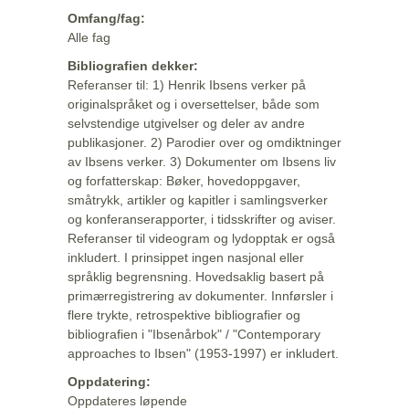
Omfang/fag:
Alle fag
Bibliografien dekker:
Referanser til: 1) Henrik Ibsens verker på
originalspråket og i oversettelser, både som
selvstendige utgivelser og deler av andre
publikasjoner. 2) Parodier over og omdiktninger
av Ibsens verker. 3) Dokumenter om Ibsens liv
og forfatterskap: Bøker, hovedoppgaver,
småtrykk, artikler og kapitler i samlingsverker
og konferanserapporter, i tidsskrifter og aviser.
Referanser til videogram og lydopptak er også
inkludert. I prinsippet ingen nasjonal eller
språklig begrensning. Hovedsaklig basert på
primærregistrering av dokumenter. Innførsler i
flere trykte, retrospektive bibliografier og
bibliografien i "Ibsenårbok" / "Contemporary
approaches to Ibsen" (1953-1997) er inkludert.
Oppdatering:
Oppdateres løpende