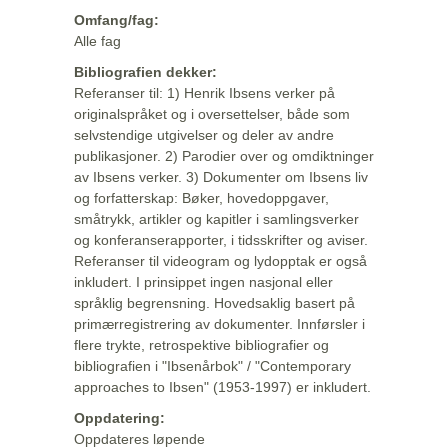
Omfang/fag:
Alle fag
Bibliografien dekker:
Referanser til: 1) Henrik Ibsens verker på
originalspråket og i oversettelser, både som
selvstendige utgivelser og deler av andre
publikasjoner. 2) Parodier over og omdiktninger
av Ibsens verker. 3) Dokumenter om Ibsens liv
og forfatterskap: Bøker, hovedoppgaver,
småtrykk, artikler og kapitler i samlingsverker
og konferanserapporter, i tidsskrifter og aviser.
Referanser til videogram og lydopptak er også
inkludert. I prinsippet ingen nasjonal eller
språklig begrensning. Hovedsaklig basert på
primærregistrering av dokumenter. Innførsler i
flere trykte, retrospektive bibliografier og
bibliografien i "Ibsenårbok" / "Contemporary
approaches to Ibsen" (1953-1997) er inkludert.
Oppdatering:
Oppdateres løpende