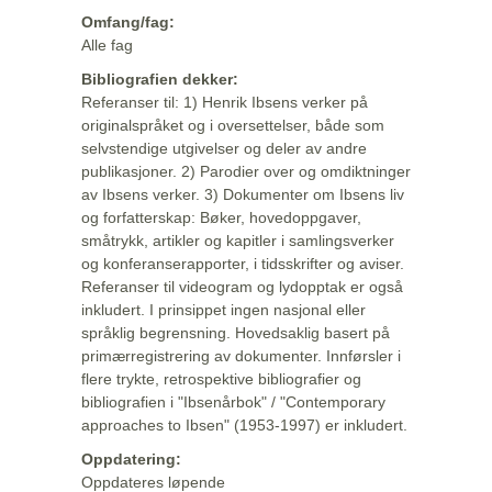
Omfang/fag:
Alle fag
Bibliografien dekker:
Referanser til: 1) Henrik Ibsens verker på
originalspråket og i oversettelser, både som
selvstendige utgivelser og deler av andre
publikasjoner. 2) Parodier over og omdiktninger
av Ibsens verker. 3) Dokumenter om Ibsens liv
og forfatterskap: Bøker, hovedoppgaver,
småtrykk, artikler og kapitler i samlingsverker
og konferanserapporter, i tidsskrifter og aviser.
Referanser til videogram og lydopptak er også
inkludert. I prinsippet ingen nasjonal eller
språklig begrensning. Hovedsaklig basert på
primærregistrering av dokumenter. Innførsler i
flere trykte, retrospektive bibliografier og
bibliografien i "Ibsenårbok" / "Contemporary
approaches to Ibsen" (1953-1997) er inkludert.
Oppdatering:
Oppdateres løpende