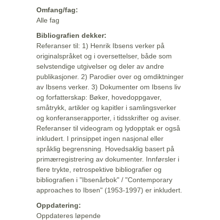
Omfang/fag:
Alle fag
Bibliografien dekker:
Referanser til: 1) Henrik Ibsens verker på
originalspråket og i oversettelser, både som
selvstendige utgivelser og deler av andre
publikasjoner. 2) Parodier over og omdiktninger
av Ibsens verker. 3) Dokumenter om Ibsens liv
og forfatterskap: Bøker, hovedoppgaver,
småtrykk, artikler og kapitler i samlingsverker
og konferanserapporter, i tidsskrifter og aviser.
Referanser til videogram og lydopptak er også
inkludert. I prinsippet ingen nasjonal eller
språklig begrensning. Hovedsaklig basert på
primærregistrering av dokumenter. Innførsler i
flere trykte, retrospektive bibliografier og
bibliografien i "Ibsenårbok" / "Contemporary
approaches to Ibsen" (1953-1997) er inkludert.
Oppdatering:
Oppdateres løpende