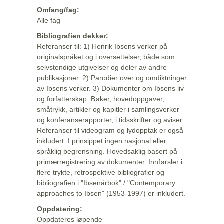
Omfang/fag:
Alle fag
Bibliografien dekker:
Referanser til: 1) Henrik Ibsens verker på
originalspråket og i oversettelser, både som
selvstendige utgivelser og deler av andre
publikasjoner. 2) Parodier over og omdiktninger
av Ibsens verker. 3) Dokumenter om Ibsens liv
og forfatterskap: Bøker, hovedoppgaver,
småtrykk, artikler og kapitler i samlingsverker
og konferanserapporter, i tidsskrifter og aviser.
Referanser til videogram og lydopptak er også
inkludert. I prinsippet ingen nasjonal eller
språklig begrensning. Hovedsaklig basert på
primærregistrering av dokumenter. Innførsler i
flere trykte, retrospektive bibliografier og
bibliografien i "Ibsenårbok" / "Contemporary
approaches to Ibsen" (1953-1997) er inkludert.
Oppdatering:
Oppdateres løpende