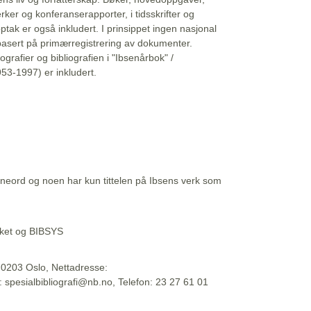
erker og konferanserapporter, i tidsskrifter og
ptak er også inkludert. I prinsippet ingen nasjonal
basert på primærregistrering av dokumenter.
liografier og bibliografien i "Ibsenårbok" /
53-1997) er inkludert.
eord og noen har kun tittelen på Ibsens verk som
teket og BIBSYS
, 0203 Oslo, Nettadresse:
t: spesialbibliografi@nb.no, Telefon: 23 27 61 01
 09:45:34