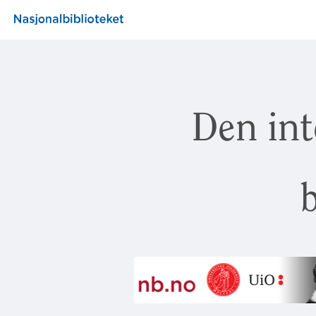
Den int
b