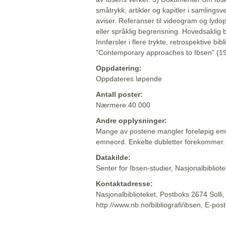
småtrykk, artikler og kapitler i samlingsv
aviser. Referanser til videogram og lydop
eller språklig begrensning. Hovedsaklig 
Innførsler i flere trykte, retrospektive bib
"Contemporary approaches to Ibsen" (19
Oppdatering:
Oppdateres løpende
Antall poster:
Nærmere 40 000
Andre opplysninger:
Mange av postene mangler foreløpig emn
emneord. Enkelte dubletter forekommer.
Datakilde:
Senter for Ibsen-studier, Nasjonalbiblio
Kontaktadresse:
Nasjonalbiblioteket, Postboks 2674 Solli
http://www.nb.no/bibliografi/ibsen, E-pos
Beskrivelsen sist oppdatert: 2022-06-20