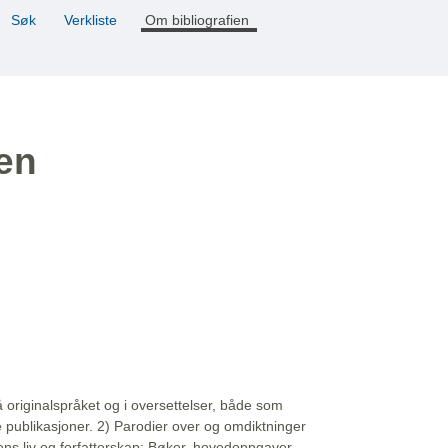
Søk
Verkliste
Om bibliografien
ien
å originalspråket og i oversettelser, både som
e publikasjoner. 2) Parodier over og omdiktninger
ns liv og forfatterskap: Bøker, hovedoppgaver,