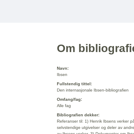
Om bibliograf
Navn:
Ibsen
Fullstendig tittel:
Den internasjonale Ibsen-bibliografien
Omfang/fag:
Alle fag
Bibliografien dekker:
Referanser til: 1) Henrik Ibsens verker p
selvstendige utgivelser og deler av andr
av Ibsens verker. 3) Dokumenter om Ibse