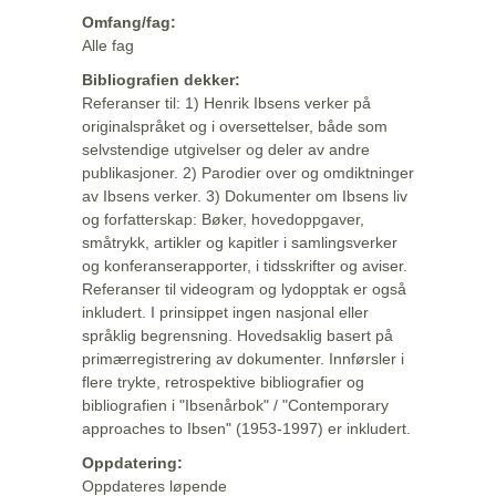
Omfang/fag:
Alle fag
Bibliografien dekker:
Referanser til: 1) Henrik Ibsens verker på
originalspråket og i oversettelser, både som
selvstendige utgivelser og deler av andre
publikasjoner. 2) Parodier over og omdiktninger
av Ibsens verker. 3) Dokumenter om Ibsens liv
og forfatterskap: Bøker, hovedoppgaver,
småtrykk, artikler og kapitler i samlingsverker
og konferanserapporter, i tidsskrifter og aviser.
Referanser til videogram og lydopptak er også
inkludert. I prinsippet ingen nasjonal eller
språklig begrensning. Hovedsaklig basert på
primærregistrering av dokumenter. Innførsler i
flere trykte, retrospektive bibliografier og
bibliografien i "Ibsenårbok" / "Contemporary
approaches to Ibsen" (1953-1997) er inkludert.
Oppdatering:
Oppdateres løpende