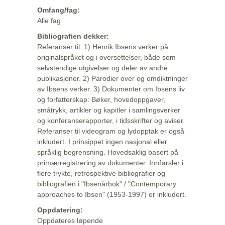
Omfang/fag:
Alle fag
Bibliografien dekker:
Referanser til: 1) Henrik Ibsens verker på
originalspråket og i oversettelser, både som
selvstendige utgivelser og deler av andre
publikasjoner. 2) Parodier over og omdiktninger
av Ibsens verker. 3) Dokumenter om Ibsens liv
og forfatterskap: Bøker, hovedoppgaver,
småtrykk, artikler og kapitler i samlingsverker
og konferanserapporter, i tidsskrifter og aviser.
Referanser til videogram og lydopptak er også
inkludert. I prinsippet ingen nasjonal eller
språklig begrensning. Hovedsaklig basert på
primærregistrering av dokumenter. Innførsler i
flere trykte, retrospektive bibliografier og
bibliografien i "Ibsenårbok" / "Contemporary
approaches to Ibsen" (1953-1997) er inkludert.
Oppdatering:
Oppdateres løpende