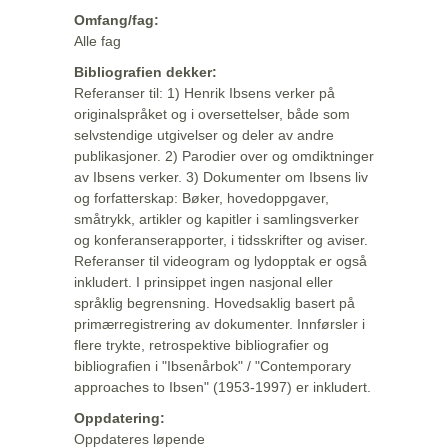
Omfang/fag:
Alle fag
Bibliografien dekker:
Referanser til: 1) Henrik Ibsens verker på
originalspråket og i oversettelser, både som
selvstendige utgivelser og deler av andre
publikasjoner. 2) Parodier over og omdiktninger
av Ibsens verker. 3) Dokumenter om Ibsens liv
og forfatterskap: Bøker, hovedoppgaver,
småtrykk, artikler og kapitler i samlingsverker
og konferanserapporter, i tidsskrifter og aviser.
Referanser til videogram og lydopptak er også
inkludert. I prinsippet ingen nasjonal eller
språklig begrensning. Hovedsaklig basert på
primærregistrering av dokumenter. Innførsler i
flere trykte, retrospektive bibliografier og
bibliografien i "Ibsenårbok" / "Contemporary
approaches to Ibsen" (1953-1997) er inkludert.
Oppdatering:
Oppdateres løpende