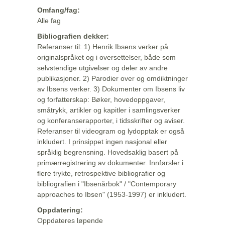
Omfang/fag:
Alle fag
Bibliografien dekker:
Referanser til: 1) Henrik Ibsens verker på
originalspråket og i oversettelser, både som
selvstendige utgivelser og deler av andre
publikasjoner. 2) Parodier over og omdiktninger
av Ibsens verker. 3) Dokumenter om Ibsens liv
og forfatterskap: Bøker, hovedoppgaver,
småtrykk, artikler og kapitler i samlingsverker
og konferanserapporter, i tidsskrifter og aviser.
Referanser til videogram og lydopptak er også
inkludert. I prinsippet ingen nasjonal eller
språklig begrensning. Hovedsaklig basert på
primærregistrering av dokumenter. Innførsler i
flere trykte, retrospektive bibliografier og
bibliografien i "Ibsenårbok" / "Contemporary
approaches to Ibsen" (1953-1997) er inkludert.
Oppdatering:
Oppdateres løpende