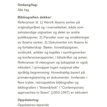
Omfang/fag:
Alle fag
Bibliografien dekker:
Referanser til: 1) Henrik Ibsens verker på
originalspråket og i oversettelser, både som
selvstendige utgivelser og deler av andre
publikasjoner. 2) Parodier over og omdiktninger
av Ibsens verker. 3) Dokumenter om Ibsens liv
og forfatterskap: Bøker, hovedoppgaver,
småtrykk, artikler og kapitler i samlingsverker
og konferanserapporter, i tidsskrifter og aviser.
Referanser til videogram og lydopptak er også
inkludert. I prinsippet ingen nasjonal eller
språklig begrensning. Hovedsaklig basert på
primærregistrering av dokumenter. Innførsler i
flere trykte, retrospektive bibliografier og
bibliografien i "Ibsenårbok" / "Contemporary
approaches to Ibsen" (1953-1997) er inkludert.
Oppdatering:
Oppdateres løpende