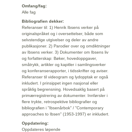
Omfang/fag:
Alle fag
Bibliografien dekker:
Referanser til: 1) Henrik Ibsens verker på
originalspråket og i oversettelser, både som
selvstendige utgivelser og deler av andre
publikasjoner. 2) Parodier over og omdiktninger
av Ibsens verker. 3) Dokumenter om Ibsens liv
og forfatterskap: Bøker, hovedoppgaver,
småtrykk, artikler og kapitler i samlingsverker
og konferanserapporter, i tidsskrifter og aviser.
Referanser til videogram og lydopptak er også
inkludert. I prinsippet ingen nasjonal eller
språklig begrensning. Hovedsaklig basert på
primærregistrering av dokumenter. Innførsler i
flere trykte, retrospektive bibliografier og
bibliografien i "Ibsenårbok" / "Contemporary
approaches to Ibsen" (1953-1997) er inkludert.
Oppdatering:
Oppdateres løpende