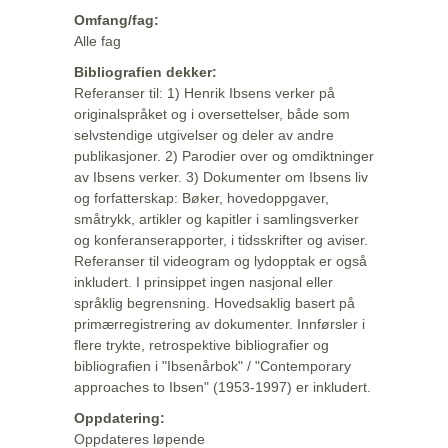
Omfang/fag:
Alle fag
Bibliografien dekker:
Referanser til: 1) Henrik Ibsens verker på
originalspråket og i oversettelser, både som
selvstendige utgivelser og deler av andre
publikasjoner. 2) Parodier over og omdiktninger
av Ibsens verker. 3) Dokumenter om Ibsens liv
og forfatterskap: Bøker, hovedoppgaver,
småtrykk, artikler og kapitler i samlingsverker
og konferanserapporter, i tidsskrifter og aviser.
Referanser til videogram og lydopptak er også
inkludert. I prinsippet ingen nasjonal eller
språklig begrensning. Hovedsaklig basert på
primærregistrering av dokumenter. Innførsler i
flere trykte, retrospektive bibliografier og
bibliografien i "Ibsenårbok" / "Contemporary
approaches to Ibsen" (1953-1997) er inkludert.
Oppdatering:
Oppdateres løpende