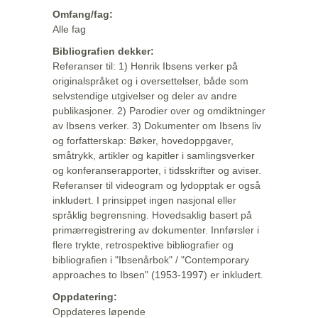
Omfang/fag:
Alle fag
Bibliografien dekker:
Referanser til: 1) Henrik Ibsens verker på
originalspråket og i oversettelser, både som
selvstendige utgivelser og deler av andre
publikasjoner. 2) Parodier over og omdiktninger
av Ibsens verker. 3) Dokumenter om Ibsens liv
og forfatterskap: Bøker, hovedoppgaver,
småtrykk, artikler og kapitler i samlingsverker
og konferanserapporter, i tidsskrifter og aviser.
Referanser til videogram og lydopptak er også
inkludert. I prinsippet ingen nasjonal eller
språklig begrensning. Hovedsaklig basert på
primærregistrering av dokumenter. Innførsler i
flere trykte, retrospektive bibliografier og
bibliografien i "Ibsenårbok" / "Contemporary
approaches to Ibsen" (1953-1997) er inkludert.
Oppdatering:
Oppdateres løpende