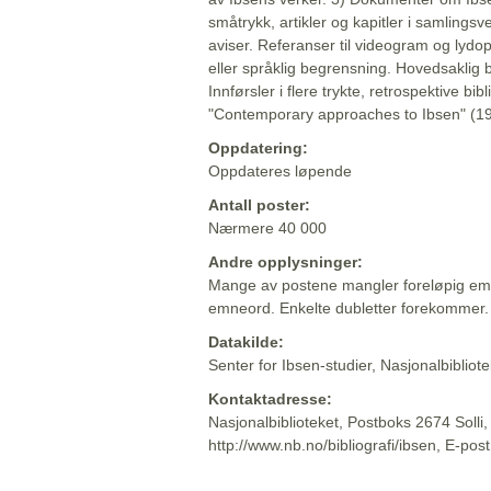
småtrykk, artikler og kapitler i samlingsv
aviser. Referanser til videogram og lydop
eller språklig begrensning. Hovedsaklig 
Innførsler i flere trykte, retrospektive bib
"Contemporary approaches to Ibsen" (19
Oppdatering:
Oppdateres løpende
Antall poster:
Nærmere 40 000
Andre opplysninger:
Mange av postene mangler foreløpig emn
emneord. Enkelte dubletter forekommer.
Datakilde:
Senter for Ibsen-studier, Nasjonalbiblio
Kontaktadresse:
Nasjonalbiblioteket, Postboks 2674 Solli
http://www.nb.no/bibliografi/ibsen, E-pos
Beskrivelsen sist oppdatert: 2022-06-20