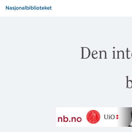
Den int
b