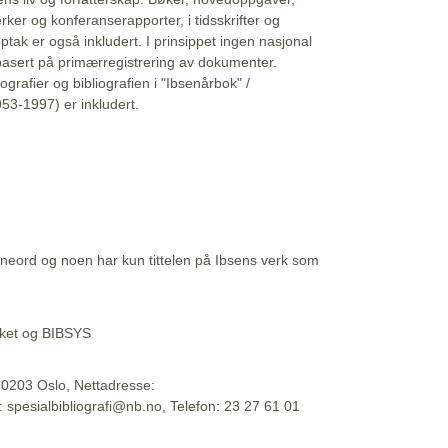
erker og konferanserapporter, i tidsskrifter og
ptak er også inkludert. I prinsippet ingen nasjonal
basert på primærregistrering av dokumenter.
liografier og bibliografien i "Ibsenårbok" /
53-1997) er inkludert.
eord og noen har kun tittelen på Ibsens verk som
teket og BIBSYS
, 0203 Oslo, Nettadresse:
t: spesialbibliografi@nb.no, Telefon: 23 27 61 01
 09:45:34