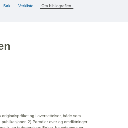
Søk
Verkliste
Om bibliografien
ien
å originalspråket og i oversettelser, både som
e publikasjoner. 2) Parodier over og omdiktninger
ns liv og forfatterskap: Bøker, hovedoppgaver,