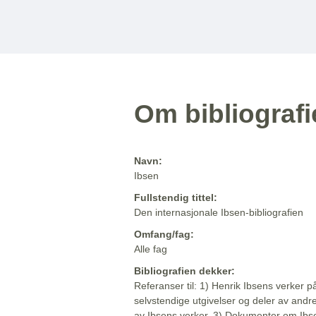
Om bibliograf
Navn:
Ibsen
Fullstendig tittel:
Den internasjonale Ibsen-bibliografien
Omfang/fag:
Alle fag
Bibliografien dekker:
Referanser til: 1) Henrik Ibsens verker p
selvstendige utgivelser og deler av andr
av Ibsens verker. 3) Dokumenter om Ibse