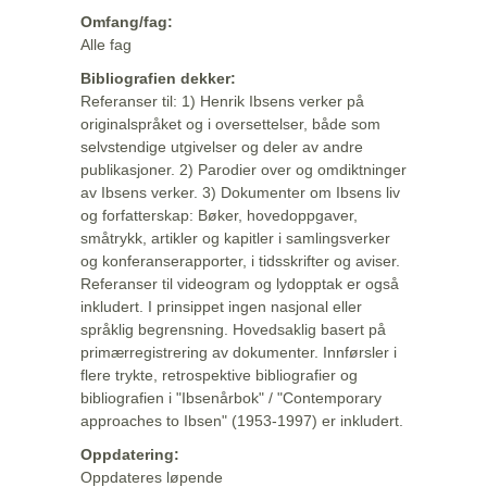
Omfang/fag:
Alle fag
Bibliografien dekker:
Referanser til: 1) Henrik Ibsens verker på
originalspråket og i oversettelser, både som
selvstendige utgivelser og deler av andre
publikasjoner. 2) Parodier over og omdiktninger
av Ibsens verker. 3) Dokumenter om Ibsens liv
og forfatterskap: Bøker, hovedoppgaver,
småtrykk, artikler og kapitler i samlingsverker
og konferanserapporter, i tidsskrifter og aviser.
Referanser til videogram og lydopptak er også
inkludert. I prinsippet ingen nasjonal eller
språklig begrensning. Hovedsaklig basert på
primærregistrering av dokumenter. Innførsler i
flere trykte, retrospektive bibliografier og
bibliografien i "Ibsenårbok" / "Contemporary
approaches to Ibsen" (1953-1997) er inkludert.
Oppdatering:
Oppdateres løpende