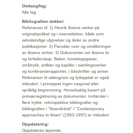
Omfang/fag:
Alle fag
Bibliografien dekker:
Referanser til: 1) Henrik Ibsens verker på
originalspråket og i oversettelser, både som
selvstendige utgivelser og deler av andre
publikasjoner. 2) Parodier over og omdiktninger
av Ibsens verker. 3) Dokumenter om Ibsens liv
og forfatterskap: Bøker, hovedoppgaver,
småtrykk, artikler og kapitler i samlingsverker
og konferanserapporter, i tidsskrifter og aviser.
Referanser til videogram og lydopptak er også
inkludert. I prinsippet ingen nasjonal eller
språklig begrensning. Hovedsaklig basert på
primærregistrering av dokumenter. Innførsler i
flere trykte, retrospektive bibliografier og
bibliografien i "Ibsenårbok" / "Contemporary
approaches to Ibsen" (1953-1997) er inkludert.
Oppdatering:
Oppdateres løpende