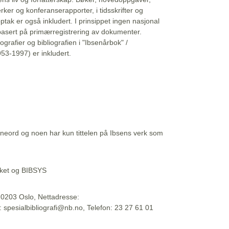
erker og konferanserapporter, i tidsskrifter og
ptak er også inkludert. I prinsippet ingen nasjonal
basert på primærregistrering av dokumenter.
liografier og bibliografien i "Ibsenårbok" /
53-1997) er inkludert.
eord og noen har kun tittelen på Ibsens verk som
teket og BIBSYS
, 0203 Oslo, Nettadresse:
t: spesialbibliografi@nb.no, Telefon: 23 27 61 01
 09:45:34