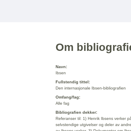
Om bibliograf
Navn:
Ibsen
Fullstendig tittel:
Den internasjonale Ibsen-bibliografien
Omfang/fag:
Alle fag
Bibliografien dekker:
Referanser til: 1) Henrik Ibsens verker p
selvstendige utgivelser og deler av andr
av Ibsens verker. 3) Dokumenter om Ibse