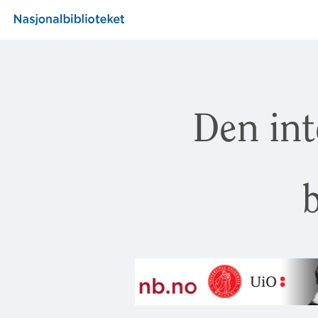
Den int
b