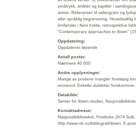
småtrykk, artikler og kapitler i samlingsv
aviser. Referanser til videogram og lydop
eller språklig begrensning. Hovedsaklig 
Innførsler i flere trykte, retrospektive bib
"Contemporary approaches to Ibsen" (19
Oppdatering:
Oppdateres løpende
Antall poster:
Nærmere 40 000
Andre opplysninger:
Mange av postene mangler foreløpig emn
emneord. Enkelte dubletter forekommer.
Datakilde:
Senter for Ibsen-studier, Nasjonalbiblio
Kontaktadresse:
Nasjonalbiblioteket, Postboks 2674 Solli
http://www.nb.no/bibliografi/ibsen, E-pos
Beskrivelsen sist oppdatert: 2022-06-20