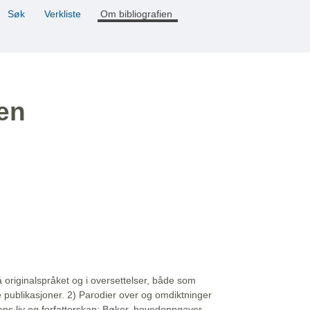
Søk
Verkliste
Om bibliografien
ien
å originalspråket og i oversettelser, både som
e publikasjoner. 2) Parodier over og omdiktninger
ns liv og forfatterskap: Bøker, hovedoppgaver,