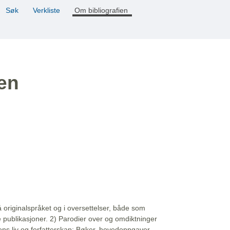
Søk
Verkliste
Om bibliografien
ien
å originalspråket og i oversettelser, både som
e publikasjoner. 2) Parodier over og omdiktninger
ns liv og forfatterskap: Bøker, hovedoppgaver,