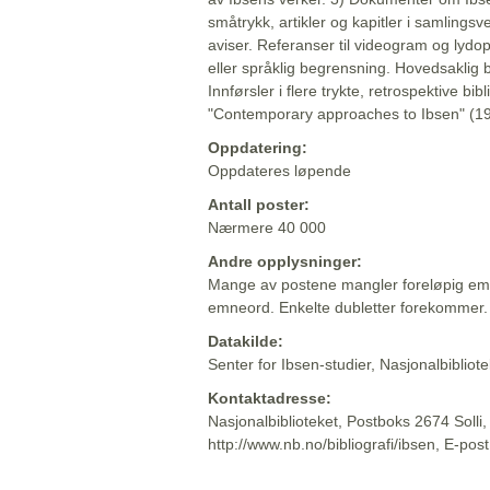
småtrykk, artikler og kapitler i samlingsv
aviser. Referanser til videogram og lydop
eller språklig begrensning. Hovedsaklig 
Innførsler i flere trykte, retrospektive bib
"Contemporary approaches to Ibsen" (19
Oppdatering:
Oppdateres løpende
Antall poster:
Nærmere 40 000
Andre opplysninger:
Mange av postene mangler foreløpig emn
emneord. Enkelte dubletter forekommer.
Datakilde:
Senter for Ibsen-studier, Nasjonalbiblio
Kontaktadresse:
Nasjonalbiblioteket, Postboks 2674 Solli
http://www.nb.no/bibliografi/ibsen, E-pos
Beskrivelsen sist oppdatert: 2022-06-20