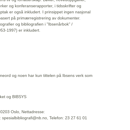
erker og konferanserapporter, i tidsskrifter og
ptak er også inkludert. I prinsippet ingen nasjonal
basert på primærregistrering av dokumenter.
liografier og bibliografien i "Ibsenårbok" /
53-1997) er inkludert.
eord og noen har kun tittelen på Ibsens verk som
teket og BIBSYS
, 0203 Oslo, Nettadresse:
t: spesialbibliografi@nb.no, Telefon: 23 27 61 01
 09:45:34