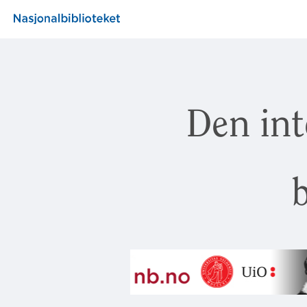
Den int
b