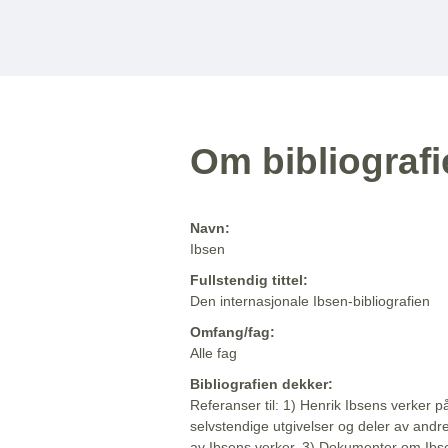
Om bibliograf
Navn:
Ibsen
Fullstendig tittel:
Den internasjonale Ibsen-bibliografien
Omfang/fag:
Alle fag
Bibliografien dekker:
Referanser til: 1) Henrik Ibsens verker p
selvstendige utgivelser og deler av andr
av Ibsens verker. 3) Dokumenter om Ibse