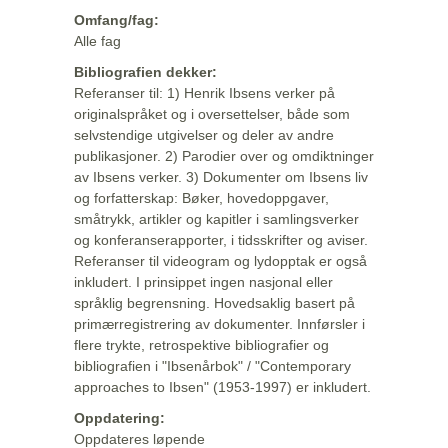
Omfang/fag:
Alle fag
Bibliografien dekker:
Referanser til: 1) Henrik Ibsens verker på
originalspråket og i oversettelser, både som
selvstendige utgivelser og deler av andre
publikasjoner. 2) Parodier over og omdiktninger
av Ibsens verker. 3) Dokumenter om Ibsens liv
og forfatterskap: Bøker, hovedoppgaver,
småtrykk, artikler og kapitler i samlingsverker
og konferanserapporter, i tidsskrifter og aviser.
Referanser til videogram og lydopptak er også
inkludert. I prinsippet ingen nasjonal eller
språklig begrensning. Hovedsaklig basert på
primærregistrering av dokumenter. Innførsler i
flere trykte, retrospektive bibliografier og
bibliografien i "Ibsenårbok" / "Contemporary
approaches to Ibsen" (1953-1997) er inkludert.
Oppdatering:
Oppdateres løpende