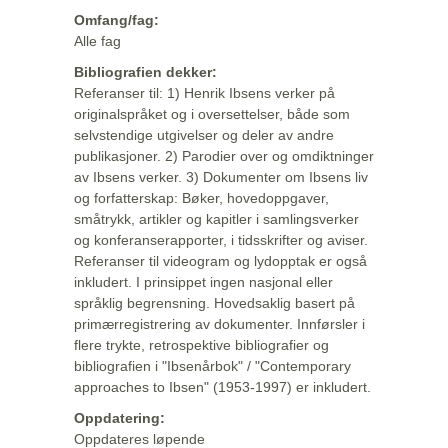
Omfang/fag:
Alle fag
Bibliografien dekker:
Referanser til: 1) Henrik Ibsens verker på
originalspråket og i oversettelser, både som
selvstendige utgivelser og deler av andre
publikasjoner. 2) Parodier over og omdiktninger
av Ibsens verker. 3) Dokumenter om Ibsens liv
og forfatterskap: Bøker, hovedoppgaver,
småtrykk, artikler og kapitler i samlingsverker
og konferanserapporter, i tidsskrifter og aviser.
Referanser til videogram og lydopptak er også
inkludert. I prinsippet ingen nasjonal eller
språklig begrensning. Hovedsaklig basert på
primærregistrering av dokumenter. Innførsler i
flere trykte, retrospektive bibliografier og
bibliografien i "Ibsenårbok" / "Contemporary
approaches to Ibsen" (1953-1997) er inkludert.
Oppdatering:
Oppdateres løpende