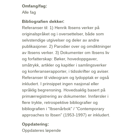
Omfang/fag:
Alle fag
Bibliografien dekker:
Referanser til: 1) Henrik Ibsens verker på
originalspråket og i oversettelser, både som
selvstendige utgivelser og deler av andre
publikasjoner. 2) Parodier over og omdiktninger
av Ibsens verker. 3) Dokumenter om Ibsens liv
og forfatterskap: Bøker, hovedoppgaver,
småtrykk, artikler og kapitler i samlingsverker
og konferanserapporter, i tidsskrifter og aviser.
Referanser til videogram og lydopptak er også
inkludert. I prinsippet ingen nasjonal eller
språklig begrensning. Hovedsaklig basert på
primærregistrering av dokumenter. Innførsler i
flere trykte, retrospektive bibliografier og
bibliografien i "Ibsenårbok" / "Contemporary
approaches to Ibsen" (1953-1997) er inkludert.
Oppdatering:
Oppdateres løpende