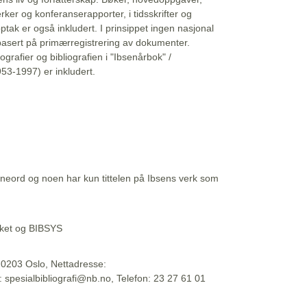
erker og konferanserapporter, i tidsskrifter og
ptak er også inkludert. I prinsippet ingen nasjonal
basert på primærregistrering av dokumenter.
liografier og bibliografien i "Ibsenårbok" /
53-1997) er inkludert.
eord og noen har kun tittelen på Ibsens verk som
teket og BIBSYS
, 0203 Oslo, Nettadresse:
t: spesialbibliografi@nb.no, Telefon: 23 27 61 01
 09:45:34