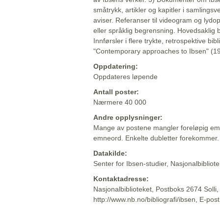
småtrykk, artikler og kapitler i samlingsv
aviser. Referanser til videogram og lydop
eller språklig begrensning. Hovedsaklig 
Innførsler i flere trykte, retrospektive bib
"Contemporary approaches to Ibsen" (19
Oppdatering:
Oppdateres løpende
Antall poster:
Nærmere 40 000
Andre opplysninger:
Mange av postene mangler foreløpig emn
emneord. Enkelte dubletter forekommer.
Datakilde:
Senter for Ibsen-studier, Nasjonalbiblio
Kontaktadresse:
Nasjonalbiblioteket, Postboks 2674 Solli
http://www.nb.no/bibliografi/ibsen, E-pos
Beskrivelsen sist oppdatert: 2022-06-20