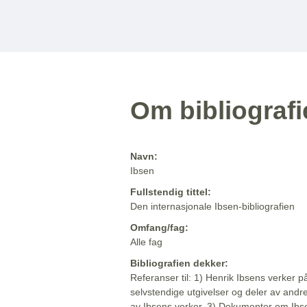
Om bibliograf
Navn:
Ibsen
Fullstendig tittel:
Den internasjonale Ibsen-bibliografien
Omfang/fag:
Alle fag
Bibliografien dekker:
Referanser til: 1) Henrik Ibsens verker p
selvstendige utgivelser og deler av andr
av Ibsens verker. 3) Dokumenter om Ibse