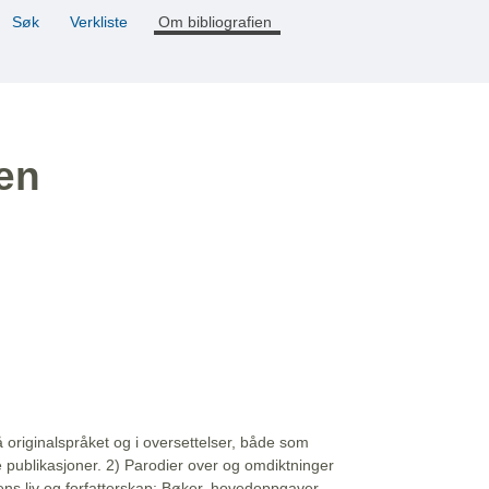
Søk
Verkliste
Om bibliografien
ien
å originalspråket og i oversettelser, både som
e publikasjoner. 2) Parodier over og omdiktninger
ns liv og forfatterskap: Bøker, hovedoppgaver,