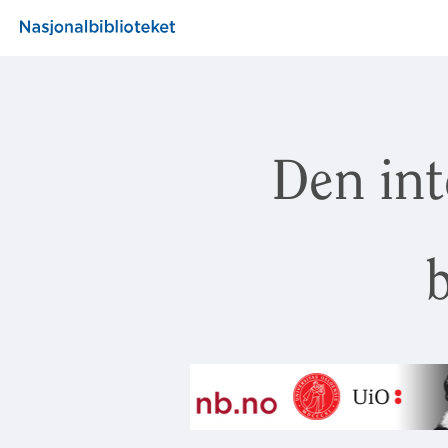
Den int
b