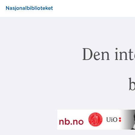
Den int
b