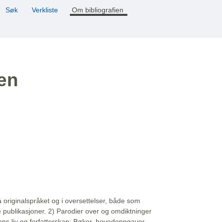
Søk
Verkliste
Om bibliografien
ien
å originalspråket og i oversettelser, både som
e publikasjoner. 2) Parodier over og omdiktninger
ns liv og forfatterskap: Bøker, hovedoppgaver,