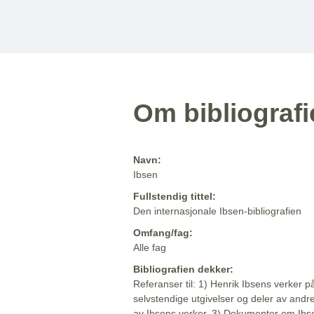
Om bibliograf
Navn:
Ibsen
Fullstendig tittel:
Den internasjonale Ibsen-bibliografien
Omfang/fag:
Alle fag
Bibliografien dekker:
Referanser til: 1) Henrik Ibsens verker p
selvstendige utgivelser og deler av andr
av Ibsens verker. 3) Dokumenter om Ibse