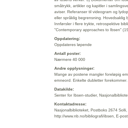
småtrykk, artikler og kapitler i samlingsv
aviser. Referanser til videogram og lydop
eller språklig begrensning. Hovedsaklig 
Innførsler i flere trykte, retrospektive bib
"Contemporary approaches to Ibsen" (19
Oppdatering:
Oppdateres løpende
Antall poster:
Nærmere 40 000
Andre opplysninger:
Mange av postene mangler foreløpig emn
emneord. Enkelte dubletter forekommer.
Datakilde:
Senter for Ibsen-studier, Nasjonalbiblio
Kontaktadresse:
Nasjonalbiblioteket, Postboks 2674 Solli
http://www.nb.no/bibliografi/ibsen, E-pos
Beskrivelsen sist oppdatert: 2022-06-20