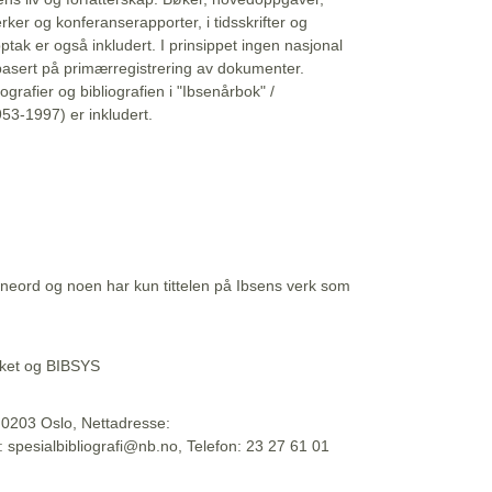
erker og konferanserapporter, i tidsskrifter og
ptak er også inkludert. I prinsippet ingen nasjonal
basert på primærregistrering av dokumenter.
liografier og bibliografien i "Ibsenårbok" /
53-1997) er inkludert.
eord og noen har kun tittelen på Ibsens verk som
teket og BIBSYS
, 0203 Oslo, Nettadresse:
t: spesialbibliografi@nb.no, Telefon: 23 27 61 01
 09:45:34