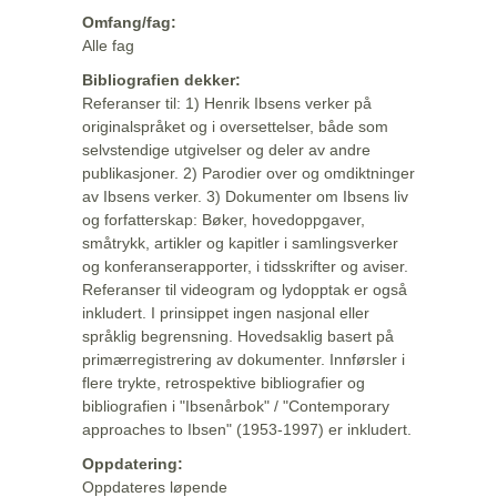
Omfang/fag:
Alle fag
Bibliografien dekker:
Referanser til: 1) Henrik Ibsens verker på
originalspråket og i oversettelser, både som
selvstendige utgivelser og deler av andre
publikasjoner. 2) Parodier over og omdiktninger
av Ibsens verker. 3) Dokumenter om Ibsens liv
og forfatterskap: Bøker, hovedoppgaver,
småtrykk, artikler og kapitler i samlingsverker
og konferanserapporter, i tidsskrifter og aviser.
Referanser til videogram og lydopptak er også
inkludert. I prinsippet ingen nasjonal eller
språklig begrensning. Hovedsaklig basert på
primærregistrering av dokumenter. Innførsler i
flere trykte, retrospektive bibliografier og
bibliografien i "Ibsenårbok" / "Contemporary
approaches to Ibsen" (1953-1997) er inkludert.
Oppdatering:
Oppdateres løpende