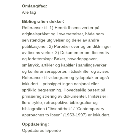
Omfang/fag:
Alle fag
Bibliografien dekker:
Referanser til: 1) Henrik Ibsens verker på
originalspråket og i oversettelser, både som
selvstendige utgivelser og deler av andre
publikasjoner. 2) Parodier over og omdiktninger
av Ibsens verker. 3) Dokumenter om Ibsens liv
og forfatterskap: Bøker, hovedoppgaver,
småtrykk, artikler og kapitler i samlingsverker
og konferanserapporter, i tidsskrifter og aviser.
Referanser til videogram og lydopptak er også
inkludert. I prinsippet ingen nasjonal eller
språklig begrensning. Hovedsaklig basert på
primærregistrering av dokumenter. Innførsler i
flere trykte, retrospektive bibliografier og
bibliografien i "Ibsenårbok" / "Contemporary
approaches to Ibsen" (1953-1997) er inkludert.
Oppdatering:
Oppdateres løpende