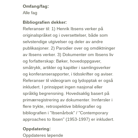
Omfang/fag:
Alle fag
Bibliografien dekker:
Referanser til: 1) Henrik Ibsens verker på
originalspråket og i oversettelser, både som
selvstendige utgivelser og deler av andre
publikasjoner. 2) Parodier over og omdiktninger
av Ibsens verker. 3) Dokumenter om Ibsens liv
og forfatterskap: Bøker, hovedoppgaver,
småtrykk, artikler og kapitler i samlingsverker
og konferanserapporter, i tidsskrifter og aviser.
Referanser til videogram og lydopptak er også
inkludert. I prinsippet ingen nasjonal eller
språklig begrensning. Hovedsaklig basert på
primærregistrering av dokumenter. Innførsler i
flere trykte, retrospektive bibliografier og
bibliografien i "Ibsenårbok" / "Contemporary
approaches to Ibsen" (1953-1997) er inkludert.
Oppdatering:
Oppdateres løpende