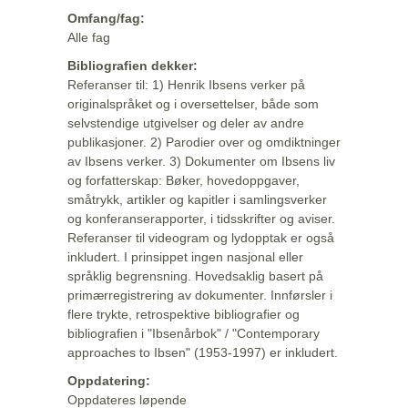
Omfang/fag:
Alle fag
Bibliografien dekker:
Referanser til: 1) Henrik Ibsens verker på
originalspråket og i oversettelser, både som
selvstendige utgivelser og deler av andre
publikasjoner. 2) Parodier over og omdiktninger
av Ibsens verker. 3) Dokumenter om Ibsens liv
og forfatterskap: Bøker, hovedoppgaver,
småtrykk, artikler og kapitler i samlingsverker
og konferanserapporter, i tidsskrifter og aviser.
Referanser til videogram og lydopptak er også
inkludert. I prinsippet ingen nasjonal eller
språklig begrensning. Hovedsaklig basert på
primærregistrering av dokumenter. Innførsler i
flere trykte, retrospektive bibliografier og
bibliografien i "Ibsenårbok" / "Contemporary
approaches to Ibsen" (1953-1997) er inkludert.
Oppdatering:
Oppdateres løpende