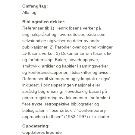
Omfang/fag:
Alle fag
Bibliografien dekker:
Referanser til: 1) Henrik Ibsens verker på
originalspråket og i oversettelser, både som
selvstendige utgivelser og deler av andre
publikasjoner. 2) Parodier over og omdiktninger
av Ibsens verker. 3) Dokumenter om Ibsens liv
og forfatterskap: Bøker, hovedoppgaver,
småtrykk, artikler og kapitler i samlingsverker
og konferanserapporter, i tidsskrifter og aviser.
Referanser til videogram og lydopptak er også
inkludert. I prinsippet ingen nasjonal eller
språklig begrensning. Hovedsaklig basert på
primærregistrering av dokumenter. Innførsler i
flere trykte, retrospektive bibliografier og
bibliografien i "Ibsenårbok" / "Contemporary
approaches to Ibsen" (1953-1997) er inkludert.
Oppdatering:
Oppdateres løpende