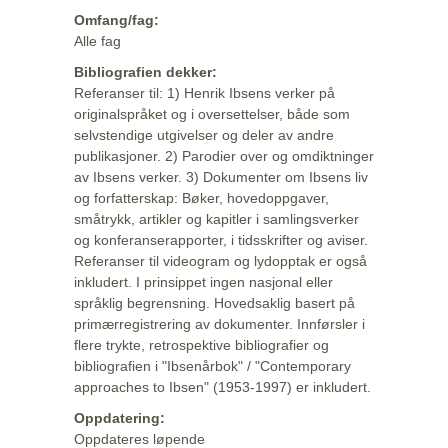
Omfang/fag:
Alle fag
Bibliografien dekker:
Referanser til: 1) Henrik Ibsens verker på
originalspråket og i oversettelser, både som
selvstendige utgivelser og deler av andre
publikasjoner. 2) Parodier over og omdiktninger
av Ibsens verker. 3) Dokumenter om Ibsens liv
og forfatterskap: Bøker, hovedoppgaver,
småtrykk, artikler og kapitler i samlingsverker
og konferanserapporter, i tidsskrifter og aviser.
Referanser til videogram og lydopptak er også
inkludert. I prinsippet ingen nasjonal eller
språklig begrensning. Hovedsaklig basert på
primærregistrering av dokumenter. Innførsler i
flere trykte, retrospektive bibliografier og
bibliografien i "Ibsenårbok" / "Contemporary
approaches to Ibsen" (1953-1997) er inkludert.
Oppdatering:
Oppdateres løpende