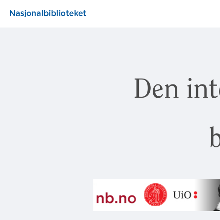
Den int
b