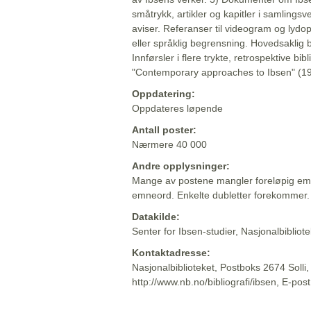
småtrykk, artikler og kapitler i samlingsv
aviser. Referanser til videogram og lydop
eller språklig begrensning. Hovedsaklig 
Innførsler i flere trykte, retrospektive bib
"Contemporary approaches to Ibsen" (19
Oppdatering:
Oppdateres løpende
Antall poster:
Nærmere 40 000
Andre opplysninger:
Mange av postene mangler foreløpig emn
emneord. Enkelte dubletter forekommer.
Datakilde:
Senter for Ibsen-studier, Nasjonalbiblio
Kontaktadresse:
Nasjonalbiblioteket, Postboks 2674 Solli
http://www.nb.no/bibliografi/ibsen, E-pos
Beskrivelsen sist oppdatert: 2022-06-20