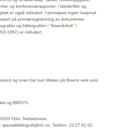
erker og konferanserapporter, i tidsskrifter og
ptak er også inkludert. I prinsippet ingen nasjonal
basert på primærregistrering av dokumenter.
liografier og bibliografien i "Ibsenårbok" /
53-1997) er inkludert.
eord og noen har kun tittelen på Ibsens verk som
teket og BIBSYS
, 0203 Oslo, Nettadresse:
t: spesialbibliografi@nb.no, Telefon: 23 27 61 01
 09:45:34