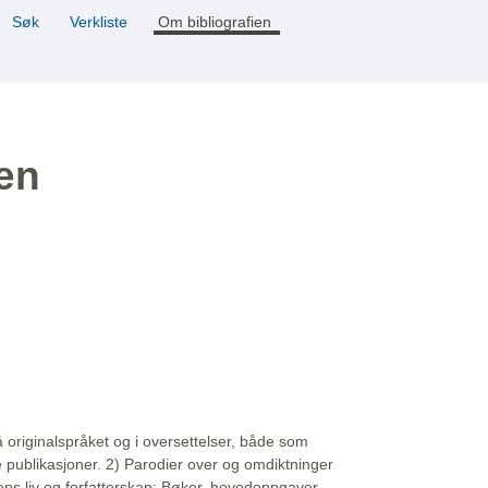
Søk
Verkliste
Om bibliografien
ien
å originalspråket og i oversettelser, både som
e publikasjoner. 2) Parodier over og omdiktninger
ns liv og forfatterskap: Bøker, hovedoppgaver,