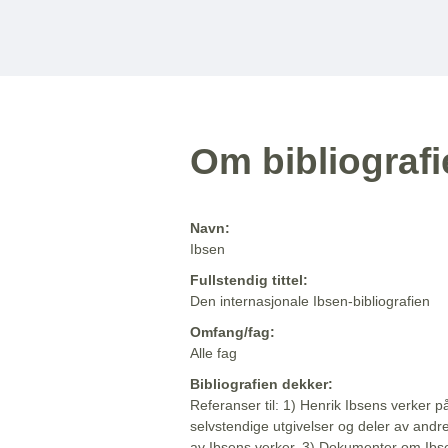
Om bibliograf
Navn:
Ibsen
Fullstendig tittel:
Den internasjonale Ibsen-bibliografien
Omfang/fag:
Alle fag
Bibliografien dekker:
Referanser til: 1) Henrik Ibsens verker p
selvstendige utgivelser og deler av andr
av Ibsens verker. 3) Dokumenter om Ibse