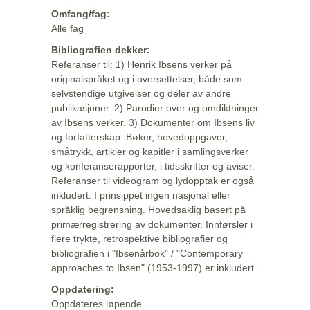
Omfang/fag:
Alle fag
Bibliografien dekker:
Referanser til: 1) Henrik Ibsens verker på
originalspråket og i oversettelser, både som
selvstendige utgivelser og deler av andre
publikasjoner. 2) Parodier over og omdiktninger
av Ibsens verker. 3) Dokumenter om Ibsens liv
og forfatterskap: Bøker, hovedoppgaver,
småtrykk, artikler og kapitler i samlingsverker
og konferanserapporter, i tidsskrifter og aviser.
Referanser til videogram og lydopptak er også
inkludert. I prinsippet ingen nasjonal eller
språklig begrensning. Hovedsaklig basert på
primærregistrering av dokumenter. Innførsler i
flere trykte, retrospektive bibliografier og
bibliografien i "Ibsenårbok" / "Contemporary
approaches to Ibsen" (1953-1997) er inkludert.
Oppdatering:
Oppdateres løpende