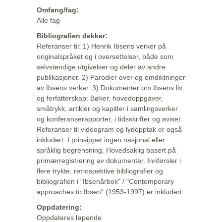
Omfang/fag:
Alle fag
Bibliografien dekker:
Referanser til: 1) Henrik Ibsens verker på
originalspråket og i oversettelser, både som
selvstendige utgivelser og deler av andre
publikasjoner. 2) Parodier over og omdiktninger
av Ibsens verker. 3) Dokumenter om Ibsens liv
og forfatterskap: Bøker, hovedoppgaver,
småtrykk, artikler og kapitler i samlingsverker
og konferanserapporter, i tidsskrifter og aviser.
Referanser til videogram og lydopptak er også
inkludert. I prinsippet ingen nasjonal eller
språklig begrensning. Hovedsaklig basert på
primærregistrering av dokumenter. Innførsler i
flere trykte, retrospektive bibliografier og
bibliografien i "Ibsenårbok" / "Contemporary
approaches to Ibsen" (1953-1997) er inkludert.
Oppdatering:
Oppdateres løpende