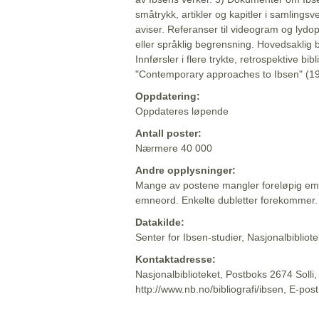
småtrykk, artikler og kapitler i samlingsv
aviser. Referanser til videogram og lydop
eller språklig begrensning. Hovedsaklig 
Innførsler i flere trykte, retrospektive bib
"Contemporary approaches to Ibsen" (19
Oppdatering:
Oppdateres løpende
Antall poster:
Nærmere 40 000
Andre opplysninger:
Mange av postene mangler foreløpig emn
emneord. Enkelte dubletter forekommer.
Datakilde:
Senter for Ibsen-studier, Nasjonalbiblio
Kontaktadresse:
Nasjonalbiblioteket, Postboks 2674 Solli
http://www.nb.no/bibliografi/ibsen, E-pos
Beskrivelsen sist oppdatert: 2022-06-20