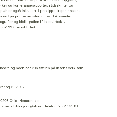
erker og konferanserapporter, i tidsskrifter og
ptak er også inkludert. I prinsippet ingen nasjonal
basert på primærregistrering av dokumenter.
liografier og bibliografien i "Ibsenårbok" /
53-1997) er inkludert.
eord og noen har kun tittelen på Ibsens verk som
teket og BIBSYS
, 0203 Oslo, Nettadresse:
t: spesialbibliografi@nb.no, Telefon: 23 27 61 01
 09:45:34