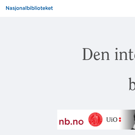
Den int
b