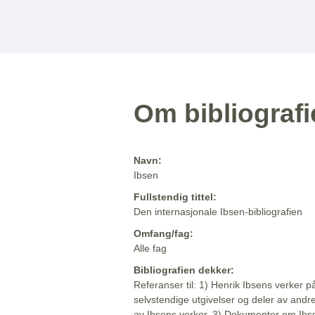
Om bibliograf
Navn:
Ibsen
Fullstendig tittel:
Den internasjonale Ibsen-bibliografien
Omfang/fag:
Alle fag
Bibliografien dekker:
Referanser til: 1) Henrik Ibsens verker p
selvstendige utgivelser og deler av andr
av Ibsens verker. 3) Dokumenter om Ibse