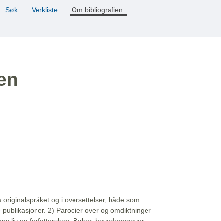
Søk
Verkliste
Om bibliografien
ien
å originalspråket og i oversettelser, både som
e publikasjoner. 2) Parodier over og omdiktninger
ns liv og forfatterskap: Bøker, hovedoppgaver,