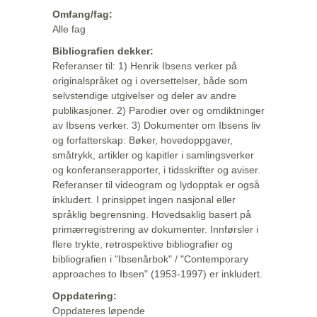
Omfang/fag:
Alle fag
Bibliografien dekker:
Referanser til: 1) Henrik Ibsens verker på
originalspråket og i oversettelser, både som
selvstendige utgivelser og deler av andre
publikasjoner. 2) Parodier over og omdiktninger
av Ibsens verker. 3) Dokumenter om Ibsens liv
og forfatterskap: Bøker, hovedoppgaver,
småtrykk, artikler og kapitler i samlingsverker
og konferanserapporter, i tidsskrifter og aviser.
Referanser til videogram og lydopptak er også
inkludert. I prinsippet ingen nasjonal eller
språklig begrensning. Hovedsaklig basert på
primærregistrering av dokumenter. Innførsler i
flere trykte, retrospektive bibliografier og
bibliografien i "Ibsenårbok" / "Contemporary
approaches to Ibsen" (1953-1997) er inkludert.
Oppdatering:
Oppdateres løpende