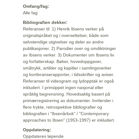
Omfang/fag:
Alle fag
Bibliografien dekker:
Referanser til: 1) Henrik Ibsens verker på
originalspråket og i oversettelser, både som
selvstendige utgivelser og deler av andre
publikasjoner. 2) Parodier over og omdiktninger
av Ibsens verker. 3) Dokumenter om Ibsens liv
og forfatterskap: Bøker, hovedoppgaver,
småtrykk, artikler og kapitler i samlingsverker
og konferanserapporter, i tidsskrifter og aviser.
Referanser til videogram og lydopptak er også
inkludert. I prinsippet ingen nasjonal eller
språklig begrensning. Hovedsaklig basert på
primærregistrering av dokumenter. Innførsler i
flere trykte, retrospektive bibliografier og
bibliografien i "Ibsenårbok" / "Contemporary
approaches to Ibsen" (1953-1997) er inkludert.
Oppdatering:
Oppdateres løpende