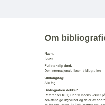
Om bibliograf
Navn:
Ibsen
Fullstendig tittel:
Den internasjonale Ibsen-bibliografien
Omfang/fag:
Alle fag
Bibliografien dekker:
Referanser til: 1) Henrik Ibsens verker p
selvstendige utgivelser og deler av andr
av Ibsens verker. 3) Dokumenter om Ibse