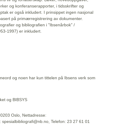
erker og konferanserapporter, i tidsskrifter og
ptak er også inkludert. I prinsippet ingen nasjonal
basert på primærregistrering av dokumenter.
liografier og bibliografien i "Ibsenårbok" /
53-1997) er inkludert.
eord og noen har kun tittelen på Ibsens verk som
teket og BIBSYS
, 0203 Oslo, Nettadresse:
t: spesialbibliografi@nb.no, Telefon: 23 27 61 01
 09:45:34