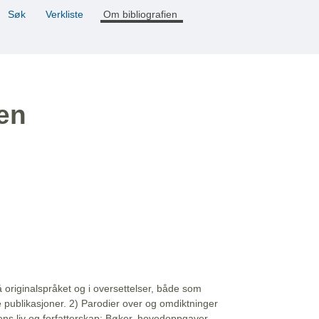
Søk
Verkliste
Om bibliografien
ien
å originalspråket og i oversettelser, både som
e publikasjoner. 2) Parodier over og omdiktninger
ns liv og forfatterskap: Bøker, hovedoppgaver,