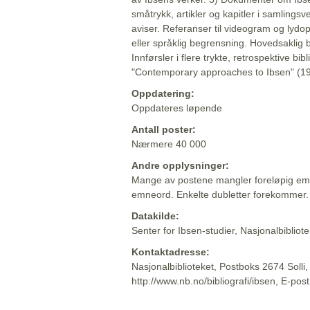
småtrykk, artikler og kapitler i samlingsv
aviser. Referanser til videogram og lydop
eller språklig begrensning. Hovedsaklig 
Innførsler i flere trykte, retrospektive bib
"Contemporary approaches to Ibsen" (19
Oppdatering:
Oppdateres løpende
Antall poster:
Nærmere 40 000
Andre opplysninger:
Mange av postene mangler foreløpig emn
emneord. Enkelte dubletter forekommer.
Datakilde:
Senter for Ibsen-studier, Nasjonalbiblio
Kontaktadresse:
Nasjonalbiblioteket, Postboks 2674 Solli
http://www.nb.no/bibliografi/ibsen, E-pos
Beskrivelsen sist oppdatert: 2022-06-20