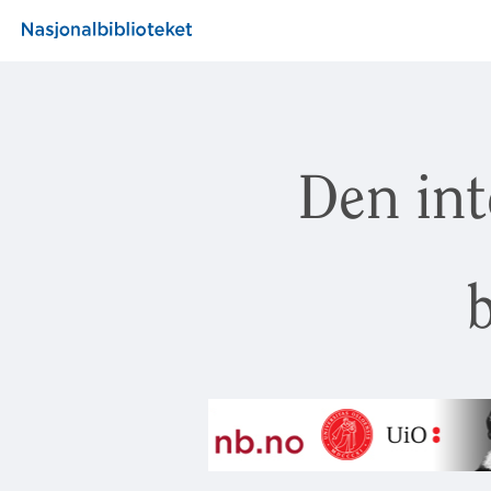
Den int
b