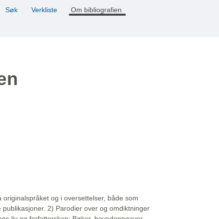
Søk
Verkliste
Om bibliografien
ien
å originalspråket og i oversettelser, både som
e publikasjoner. 2) Parodier over og omdiktninger
ns liv og forfatterskap: Bøker, hovedoppgaver,