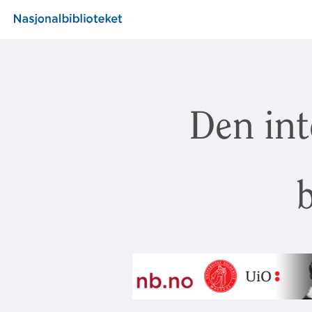
Den int
b