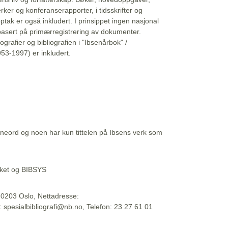
erker og konferanserapporter, i tidsskrifter og
ptak er også inkludert. I prinsippet ingen nasjonal
basert på primærregistrering av dokumenter.
liografier og bibliografien i "Ibsenårbok" /
53-1997) er inkludert.
eord og noen har kun tittelen på Ibsens verk som
teket og BIBSYS
, 0203 Oslo, Nettadresse:
t: spesialbibliografi@nb.no, Telefon: 23 27 61 01
 09:45:34