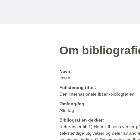
Om bibliograf
Navn:
Ibsen
Fullstendig tittel:
Den internasjonale Ibsen-bibliografien
Omfang/fag:
Alle fag
Bibliografien dekker:
Referanser til: 1) Henrik Ibsens verker p
selvstendige utgivelser og deler av andr
av Ibsens verker. 3) Dokumenter om Ibse