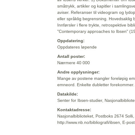
småtrykk, artikler og kapitler i samlingsv
aviser. Referanser til videogram og lydop
eller språklig begrensning. Hovedsaklig 
Innførsler i flere trykte, retrospektive bib
"Contemporary approaches to Ibsen" (19
Oppdatering:
Oppdateres løpende
Antall poster:
Nærmere 40 000
Andre opplysninger:
Mange av postene mangler foreløpig emn
emneord. Enkelte dubletter forekommer.
Datakilde:
Senter for Ibsen-studier, Nasjonalbiblio
Kontaktadresse:
Nasjonalbiblioteket, Postboks 2674 Solli
http://www.nb.no/bibliografi/ibsen, E-pos
Beskrivelsen sist oppdatert: 2022-06-20