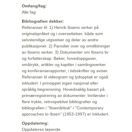
Omfang/fag:
Alle fag
Bibliografien dekker:
Referanser til: 1) Henrik Ibsens verker på
originalspråket og i oversettelser, både som
selvstendige utgivelser og deler av andre
publikasjoner. 2) Parodier over og omdiktninger
av Ibsens verker. 3) Dokumenter om Ibsens liv
og forfatterskap: Bøker, hovedoppgaver,
småtrykk, artikler og kapitler i samlingsverker
og konferanserapporter, i tidsskrifter og aviser.
Referanser til videogram og lydopptak er også
inkludert. I prinsippet ingen nasjonal eller
språklig begrensning. Hovedsaklig basert på
primærregistrering av dokumenter. Innførsler i
flere trykte, retrospektive bibliografier og
bibliografien i "Ibsenårbok" / "Contemporary
approaches to Ibsen" (1953-1997) er inkludert.
Oppdatering:
Oppdateres løpende