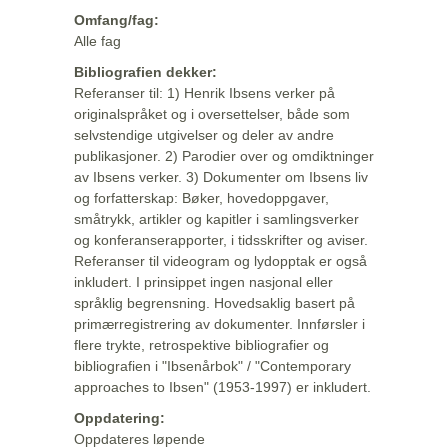
Omfang/fag:
Alle fag
Bibliografien dekker:
Referanser til: 1) Henrik Ibsens verker på
originalspråket og i oversettelser, både som
selvstendige utgivelser og deler av andre
publikasjoner. 2) Parodier over og omdiktninger
av Ibsens verker. 3) Dokumenter om Ibsens liv
og forfatterskap: Bøker, hovedoppgaver,
småtrykk, artikler og kapitler i samlingsverker
og konferanserapporter, i tidsskrifter og aviser.
Referanser til videogram og lydopptak er også
inkludert. I prinsippet ingen nasjonal eller
språklig begrensning. Hovedsaklig basert på
primærregistrering av dokumenter. Innførsler i
flere trykte, retrospektive bibliografier og
bibliografien i "Ibsenårbok" / "Contemporary
approaches to Ibsen" (1953-1997) er inkludert.
Oppdatering:
Oppdateres løpende