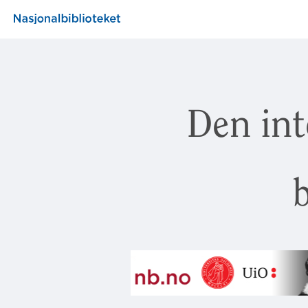
Den int
b