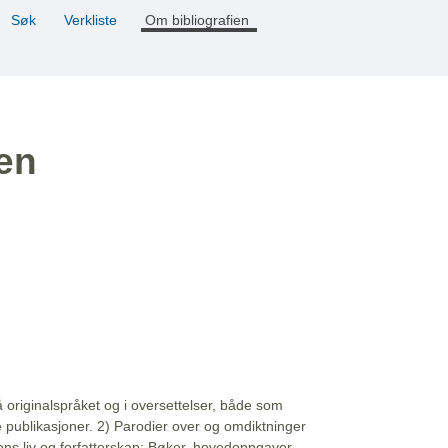
Søk
Verkliste
Om bibliografien
ien
å originalspråket og i oversettelser, både som
e publikasjoner. 2) Parodier over og omdiktninger
ns liv og forfatterskap: Bøker, hovedoppgaver,