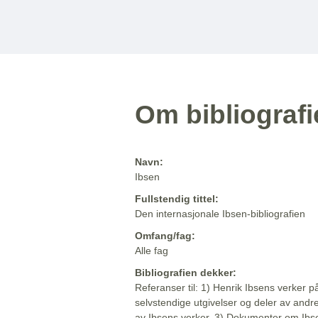
Om bibliograf
Navn:
Ibsen
Fullstendig tittel:
Den internasjonale Ibsen-bibliografien
Omfang/fag:
Alle fag
Bibliografien dekker:
Referanser til: 1) Henrik Ibsens verker p
selvstendige utgivelser og deler av andr
av Ibsens verker. 3) Dokumenter om Ibse