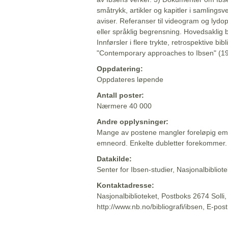
småtrykk, artikler og kapitler i samlingsv
aviser. Referanser til videogram og lydop
eller språklig begrensning. Hovedsaklig 
Innførsler i flere trykte, retrospektive bib
"Contemporary approaches to Ibsen" (19
Oppdatering:
Oppdateres løpende
Antall poster:
Nærmere 40 000
Andre opplysninger:
Mange av postene mangler foreløpig emn
emneord. Enkelte dubletter forekommer.
Datakilde:
Senter for Ibsen-studier, Nasjonalbiblio
Kontaktadresse:
Nasjonalbiblioteket, Postboks 2674 Solli
http://www.nb.no/bibliografi/ibsen, E-pos
Beskrivelsen sist oppdatert: 2022-06-20