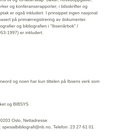
erker og konferanserapporter, i tidsskrifter og
ptak er også inkludert. I prinsippet ingen nasjonal
basert på primærregistrering av dokumenter.
liografier og bibliografien i "Ibsenårbok" /
53-1997) er inkludert.
eord og noen har kun tittelen på Ibsens verk som
teket og BIBSYS
, 0203 Oslo, Nettadresse:
t: spesialbibliografi@nb.no, Telefon: 23 27 61 01
 09:45:34