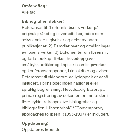
Omfang/fag:
Alle fag
Bibliografien dekker:
Referanser til: 1) Henrik Ibsens verker på
originalspråket og i oversettelser, både som
selvstendige utgivelser og deler av andre
publikasjoner. 2) Parodier over og omdiktninger
av Ibsens verker. 3) Dokumenter om Ibsens liv
og forfatterskap: Bøker, hovedoppgaver,
småtrykk, artikler og kapitler i samlingsverker
og konferanserapporter, i tidsskrifter og aviser.
Referanser til videogram og lydopptak er også
inkludert. I prinsippet ingen nasjonal eller
språklig begrensning. Hovedsaklig basert på
primærregistrering av dokumenter. Innførsler i
flere trykte, retrospektive bibliografier og
bibliografien i "Ibsenårbok" / "Contemporary
approaches to Ibsen" (1953-1997) er inkludert.
Oppdatering:
Oppdateres løpende