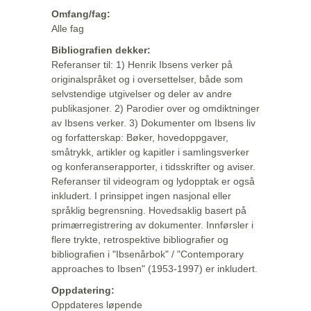
Omfang/fag:
Alle fag
Bibliografien dekker:
Referanser til: 1) Henrik Ibsens verker på
originalspråket og i oversettelser, både som
selvstendige utgivelser og deler av andre
publikasjoner. 2) Parodier over og omdiktninger
av Ibsens verker. 3) Dokumenter om Ibsens liv
og forfatterskap: Bøker, hovedoppgaver,
småtrykk, artikler og kapitler i samlingsverker
og konferanserapporter, i tidsskrifter og aviser.
Referanser til videogram og lydopptak er også
inkludert. I prinsippet ingen nasjonal eller
språklig begrensning. Hovedsaklig basert på
primærregistrering av dokumenter. Innførsler i
flere trykte, retrospektive bibliografier og
bibliografien i "Ibsenårbok" / "Contemporary
approaches to Ibsen" (1953-1997) er inkludert.
Oppdatering:
Oppdateres løpende