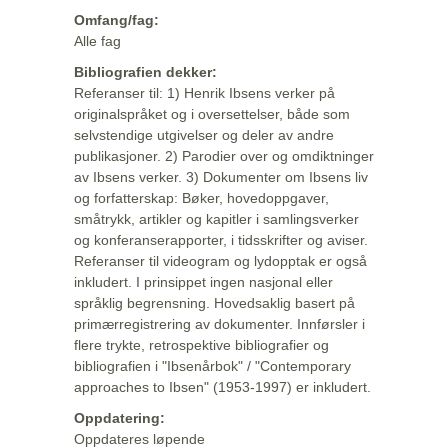
Omfang/fag:
Alle fag
Bibliografien dekker:
Referanser til: 1) Henrik Ibsens verker på
originalspråket og i oversettelser, både som
selvstendige utgivelser og deler av andre
publikasjoner. 2) Parodier over og omdiktninger
av Ibsens verker. 3) Dokumenter om Ibsens liv
og forfatterskap: Bøker, hovedoppgaver,
småtrykk, artikler og kapitler i samlingsverker
og konferanserapporter, i tidsskrifter og aviser.
Referanser til videogram og lydopptak er også
inkludert. I prinsippet ingen nasjonal eller
språklig begrensning. Hovedsaklig basert på
primærregistrering av dokumenter. Innførsler i
flere trykte, retrospektive bibliografier og
bibliografien i "Ibsenårbok" / "Contemporary
approaches to Ibsen" (1953-1997) er inkludert.
Oppdatering:
Oppdateres løpende