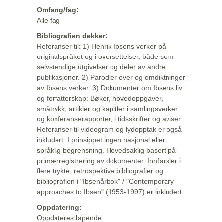
Omfang/fag:
Alle fag
Bibliografien dekker:
Referanser til: 1) Henrik Ibsens verker på
originalspråket og i oversettelser, både som
selvstendige utgivelser og deler av andre
publikasjoner. 2) Parodier over og omdiktninger
av Ibsens verker. 3) Dokumenter om Ibsens liv
og forfatterskap: Bøker, hovedoppgaver,
småtrykk, artikler og kapitler i samlingsverker
og konferanserapporter, i tidsskrifter og aviser.
Referanser til videogram og lydopptak er også
inkludert. I prinsippet ingen nasjonal eller
språklig begrensning. Hovedsaklig basert på
primærregistrering av dokumenter. Innførsler i
flere trykte, retrospektive bibliografier og
bibliografien i "Ibsenårbok" / "Contemporary
approaches to Ibsen" (1953-1997) er inkludert.
Oppdatering:
Oppdateres løpende